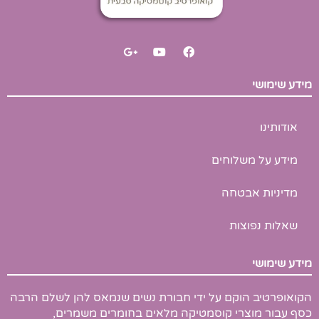
G
Y
F
o
o
a
o
u
c
g
t
e
מידע שימושי
l
u
b
e
b
o
-
e
o
p
k
אודותינו
l
u
s
מידע על משלוחים
-
g
מדיניות אבטחה
שאלות נפוצות
מידע שימושי
הקואופרטיב הוקם על ידי חבורת נשים שנמאס להן לשלם הרבה
כסף עבור מוצרי קוסמטיקה מלאים בחומרים משמרים,