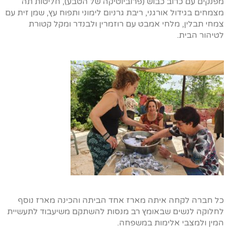
מפנקים עם כרוב כבוש (פרוביוטיקה של הטבע), חליטות תה
מצמחים בגידול אורגני, ריבת גרניום לימוני ותפוח עץ, שמן זית עם
צמחי תבלין, מלחי אמבט עם רוזמרין ולבנדר ומקל קטורת
לטיהור הבית.
כל חברה לקחה איתה מארז אחד הביתה והכינה מארז נוסף
לחלוקה לנשים שבאומץ רב מנסות להשתקם משיעבוד לתעשיית
המין ולמצבי אלימות במשפחה.