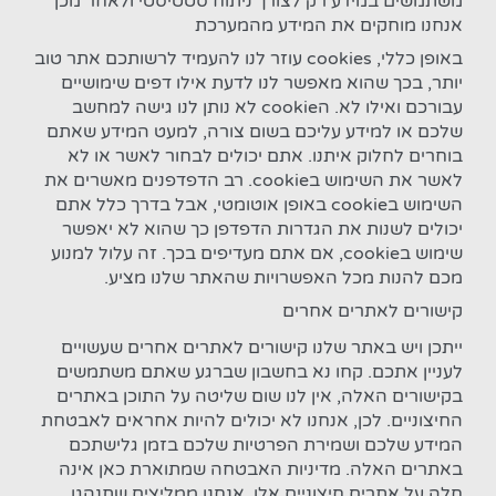
משתמשים במידע רק לצורך ניתוח סטטיסטי ולאחר מכן
אנחנו מוחקים את המידע מהמערכת
באופן כללי, cookies עוזר לנו להעמיד לרשותכם אתר טוב
יותר, בכך שהוא מאפשר לנו לדעת אילו דפים שימושיים
עבורכם ואילו לא. הcookie לא נותן לנו גישה למחשב
שלכם או למידע עליכם בשום צורה, למעט המידע שאתם
בוחרים לחלוק איתנו. אתם יכולים לבחור לאשר או לא
לאשר את השימוש בcookie. רב הדפדפנים מאשרים את
השימוש בcookie באופן אוטומטי, אבל בדרך כלל אתם
יכולים לשנות את הגדרות הדפדפן כך שהוא לא יאפשר
שימוש בcookie, אם אתם מעדיפים בכך. זה עלול למנוע
מכם להנות מכל האפשרויות שהאתר שלנו מציע.
קישורים לאתרים אחרים
ייתכן ויש באתר שלנו קישורים לאתרים אחרים שעשויים
לעניין אתכם. קחו נא בחשבון שברגע שאתם משתמשים
בקישורים האלה, אין לנו שום שליטה על התוכן באתרים
החיצוניים. לכן, אנחנו לא יכולים להיות אחראים לאבטחת
המידע שלכם ושמירת הפרטיות שלכם בזמן גלישתכם
באתרים האלה. מדיניות האבטחה שמתוארת כאן אינה
חלה על אתרים חיצוניים אלו. אנחנו ממליצים שתנהגו