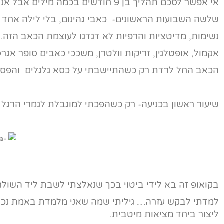
אי אפשר לסכם תהליך בן 9 חודשים בכמה מילים אבל אנסה בקצרה:
שלשה השבועות הראשונים- כאבי גהינום, בלי לילה אחד 
נשימות, מדיטציות והרפיות לא דגדגו לעוצמת הכאב הזה.
אקמול, אופטלגין, זריקות וולטרן, משככי כאבים סופר אגרס
הכאב החל לרדת רק כשהתיישבתי על כסא גלגלים והפסקת
שיעור ראשון בכניעה- רק כשהפכתי למוגבלת לגמרי הרגל
בקואופ זה בא לידי ביטוי בכך שנאלצתי לשבת ליד השולח
למדתי לבקש עזרה… גיליתי שמה שאני מלמדת באמת נכון- 
ליצור ביחד מציאות מיטבית.