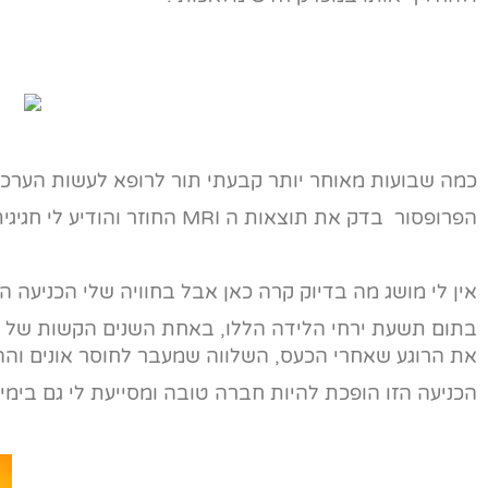
כמה שבועות מאוחר יותר קבעתי תור לרופא לעשות הערכה 
הפרופסור בדק את תוצאות ה MRI החוזר והודיע לי חגיגית שהנמק בנסיגה, הגוף מתרפא ואין סיבה (כרגע) לניתוח…
אין לי מושג מה בדיוק קרה כאן אבל בחוויה שלי הכניע
בתום תשעת ירחי הלידה הללו, באחת השנים הקשות של ח
את הרוגע שאחרי הכעס, השלווה שמעבר לחוסר אונים וה
הכניעה הזו הופכת להיות חברה טובה ומסייעת לי גם בימ