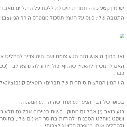
יש מין קטע כזה- תמורת היכולת ללכת על הרגליים מאב
התגובה שלי: כעס על הגוף! תסכול ממפרק הירך המעצבן! 
ואז בתוך היאוש הזה הגיע צומת שבו היה צריך להחליט א
האם להמשיך להאמין שהגוף יכול ויודע להתרפא לבד (כשאי
כבר.
היו המון המלצות סותרות של חברים/ רופאים קונבנציונאלי
בסופו של דבר הגיע רגע אחד שהיה רגע המפנה.
רגע כואב (!) אבל גם מתוק , קשוח בטירוף אבל גם מלא רכ
ושקט מוחלט הסכמתי להודות בחוסר האונים שלי, בחוסר
ולהחליף אותו במפרק חדש מלאכותי.