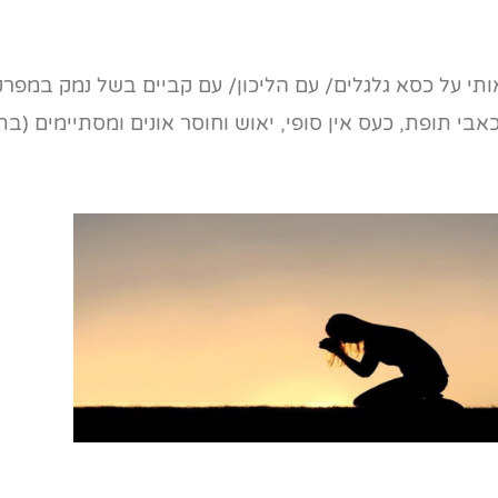
תי על כסא גלגלים/ עם הליכון/ עם קביים בשל נמק במפרק
כאבי תופת, כעס אין סופי, יאוש וחוסר אונים ומסתיימים 