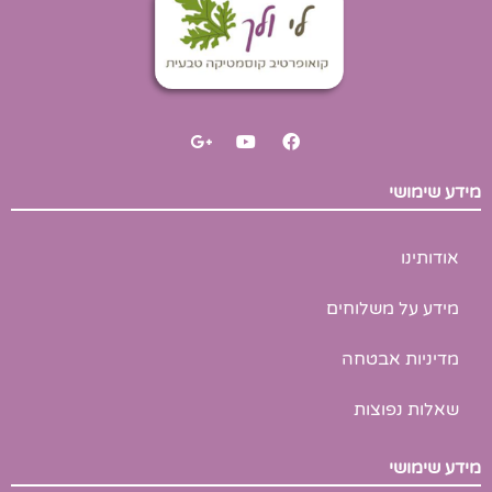
G
Y
F
o
o
a
o
u
c
g
t
e
מידע שימושי
l
u
b
e
b
o
-
e
o
p
k
אודותינו
l
u
s
מידע על משלוחים
-
g
מדיניות אבטחה
שאלות נפוצות
מידע שימושי