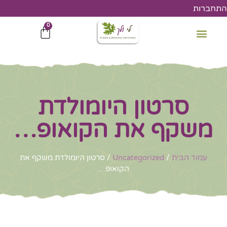
ילוג
התחברות
תוכן
0
עגלת
קניות
סרטון היומולדת
משקף את הקואופ…
עמוד הבית
/
Uncategorized
/ סרטון היומולדת משקף את
הקואופ…