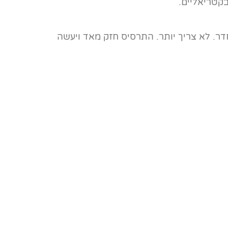
קטריאליים.
 החלונות לאוורור. אחר הצהריים, סוגרים חלונות ומרססים 3-4 פעמים בכל חדר. לא צריך יותר. התרסיס חזק מאד ויעשה