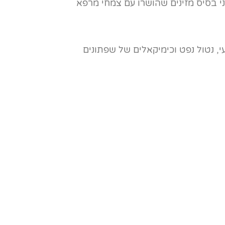
י בסיס מזינים שהושרו עם צמחי מרפא
 שמן שקדים מתוק, חמאת שיאה ודונג דבורים עם שמן ארומטי נענע. כייף של מוצר 100% טבעי, נטול נפט וכימיקאלים של שפתונים