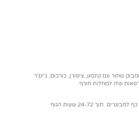
שחור וגם קינמון, ציפורן, כורכום, ג'ינג'ר
פאות שלו למחלות חורף.
לשמור בקירור וברגע שמתחילים סימנים ראשונים של הצטננות ושפעת להתחיל לגמוע. כפית 3-5 פעמים ביום לילדים. כף למבוגרים. תוך 24-72 שעות הגוף