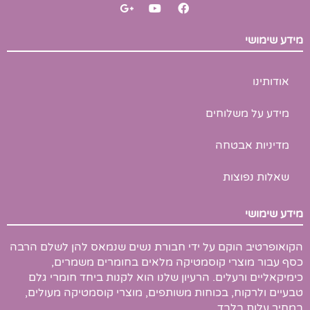
G
Y
F
o
o
a
o
u
c
g
t
e
מידע שימושי
l
u
b
e
b
o
-
e
o
p
k
אודותינו
l
u
s
מידע על משלוחים
-
g
מדיניות אבטחה
שאלות נפוצות
מידע שימושי
הקואופרטיב הוקם על ידי חבורת נשים שנמאס להן לשלם הרבה
כסף עבור מוצרי קוסמטיקה מלאים בחומרים משמרים,
כימיקאליים ורעלים. הרעיון שלנו הוא לקנות ביחד חומרי גלם
טבעיים ולרקוח, בכוחות משותפים, מוצרי קוסמטיקה מעולים,
במחיר עלות בלבד….