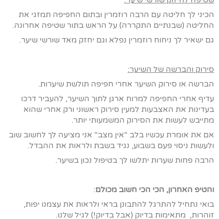
שטיפה לחיזוק שורשי שיער:
הכיני לך חליטה עם הרבה רוזמרין ובתום החפיפה תמזגי את
החליטה (שבנתיים התקררה) על הראש בתור שטיפה אחרונה.
גם ישאיר לך ניחוח רוזמרין נפלא וגם יחזק מאד שורשי שיער.
סירוק והברשה של השיער:
הברשה או סירוק השיער אחרי חפיפה תולשת שיערות.
עדיף אחרי החפיפה למרוח ארגן לתוך השיער, להעביר דרכו
בעדינות את האצבעות למעין סירוק ראשוני ורק אחרי שהוא
מתייבש לעשות את הסירוק המשמעותי יותר.
אם את אומרת עכשיו בלב "אין מצב" אני מציעה לך לחשוב שוב
ולעשות ניסוי פעם בשבוע, נגיד בשבת ולראות את ההבדל.
הרבה פחות שערות יתלשו לך בטיפול נכון בשיער.
והטיפ האחרון, הכי הכי חשוב מכולם
:
בואי נתחיל להתרגל להתבונן בראי ולראות את עצמנו יפות,
זוהרות, מתאימות בדיוק (אבל בדיוק!) לגיל שלנו.