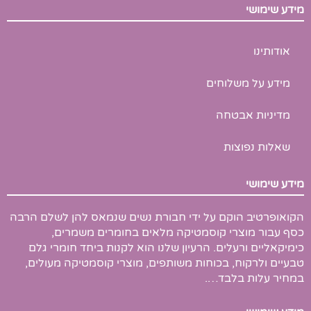
g
t
e
מידע שימושי
l
u
b
e
b
o
-
e
o
p
k
אודותינו
l
u
s
מידע על משלוחים
-
g
מדיניות אבטחה
שאלות נפוצות
מידע שימושי
הקואופרטיב הוקם על ידי חבורת נשים שנמאס להן לשלם הרבה
כסף עבור מוצרי קוסמטיקה מלאים בחומרים משמרים,
כימיקאליים ורעלים. הרעיון שלנו הוא לקנות ביחד חומרי גלם
טבעיים ולרקוח, בכוחות משותפים, מוצרי קוסמטיקה מעולים,
במחיר עלות בלבד….