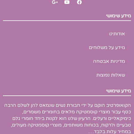
o
o
a
o
u
c
g
t
e
מידע שימושי
l
u
b
e
b
o
-
e
o
p
k
אודותינו
l
u
s
מידע על משלוחים
-
g
מדיניות אבטחה
שאלות נפוצות
מידע שימושי
הקואופרטיב הוקם על ידי חבורת נשים שנמאס להן לשלם הרבה
כסף עבור מוצרי קוסמטיקה מלאים בחומרים משמרים,
כימיקאליים ורעלים. הרעיון שלנו הוא לקנות ביחד חומרי גלם
טבעיים ולרקוח, בכוחות משותפים, מוצרי קוסמטיקה מעולים,
במחיר עלות בלבד….