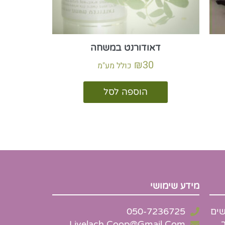
דאודורנט במשחה
₪
30
כולל מע"מ
הוספה לסל
מידע שימושי
שים
050-7236725
Livelach.Coop@Gmail.Com