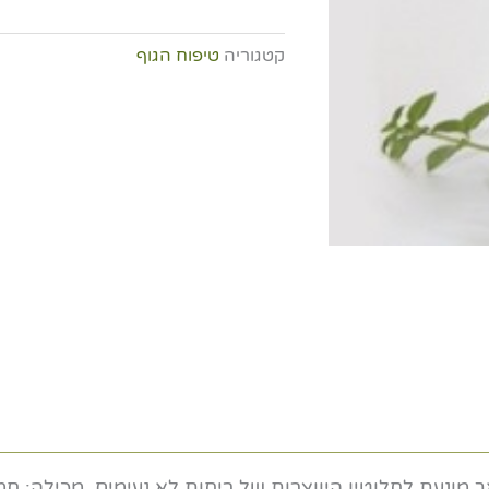
דאודורנט
במשחה-
קטגוריה
טיפוח הגוף
מופחת
סודה
לשתייה
מונעת לחלוטין היווצרות של ריחות לא נעימים. מכילה: חמ