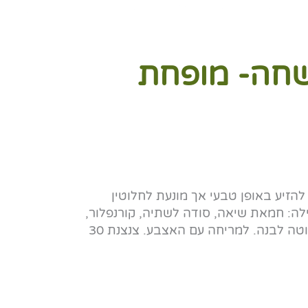
שחה- מופחת
זיע באופן טבעי אך מונעת לחלוטין
ילה: חמאת שיאה, סודה לשתיה, קורנפלור,
שמנים אתריים- נענע, אקליפטוס, זוטה לבנה. למריחה עם האצבע. צנצנת 30