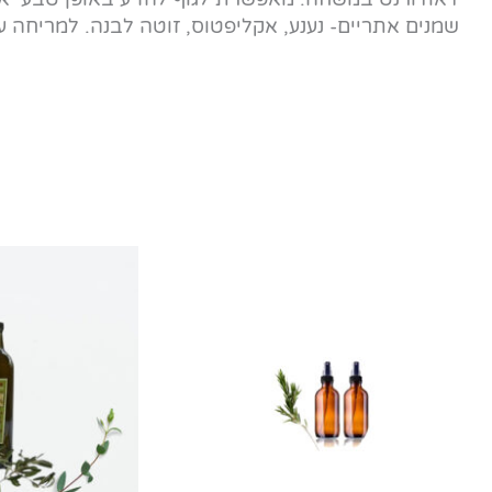
שמנים אתריים- נענע, אקליפטוס, זוטה לבנה. למריחה עם הא