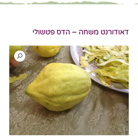
דאודורנט משחה – הדס פטשולי