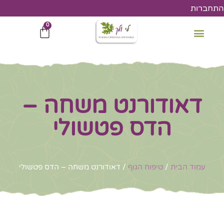
ילוג
התחברות
תוכן
0
עגלת
קניות
דאודורנט משחה –
הדס פטשולי
עמוד הבית
/
טיפוח הגוף
/ דאודורנט משחה – הדס פטשולי