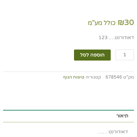
₪
30
כולל מע"מ
דאודורנט…. 123
כמות
הוספה לסל
של
דאודורנט
משחה
מק"ט
678546
קטגוריה
טיפוח הגוף
-
הדס
פטשולי
תיאור
דאודורנט ……