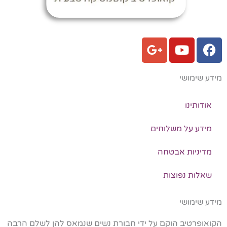
G
Y
F
o
o
a
o
u
c
מידע שימושי
g
t
e
l
u
b
e
b
o
אודותינו
-
e
o
מידע על משלוחים
p
k
l
מדיניות אבטחה
u
s
שאלות נפוצות
-
g
מידע שימושי
הקואופרטיב הוקם על ידי חבורת נשים שנמאס להן לשלם הרבה