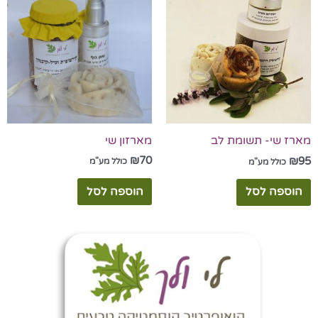
מארזון שי
מארז שי- תשומת לב
₪
70
₪
95
כולל מע"מ
כולל מע"מ
הוספה לסל
הוספה לסל