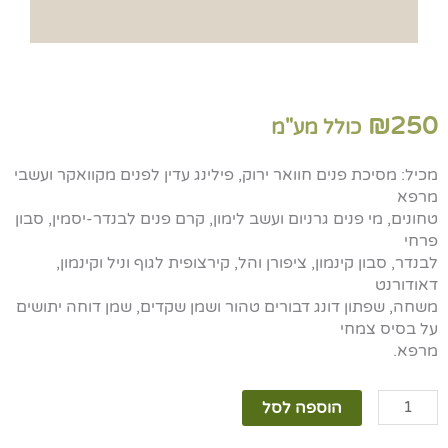
₪
250
כולל מע"מ
מכיל: מסיכת פנים חוואר ירוק, פילינג עדין לפנים מקוואקר ועשבי
מרפא
טחונים, מי פנים גרניום ועשב לימון, קרם פנים לבנדר-יסמין, סבון
פרחי
לבנדר, סבון קינמון, ציפורן והל, קירצופית לגוף וניל וקינמון,
דאודורנט
משחה, שפתון דונג דבורים טהור ושמן שקדים, שמן דוחה יתושים
על בסיס צמחי
מרפא.
כמות
הוספה לסל
של
מארז