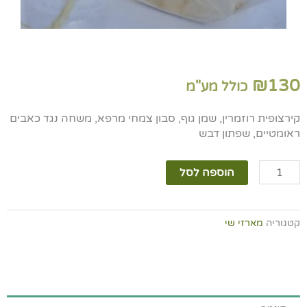
₪
130
כולל מע"מ
קירצופית רוזמרין, שמן גוף, סבון צמחי מרפא, משחה נגד כאבים
ראומטיים, שפתון דבש
כמות
הוספה לסל
של
מארז
שי
קטגוריה
מארזי שי
מכל
הלב