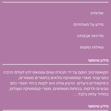
l
u
b
e
b
o
-
e
o
p
k
אודותינו
l
u
s
מידע על משלוחים
-
g
מדיניות אבטחה
שאלות נפוצות
מידע שימושי
הקואופרטיב הוקם על ידי חבורת נשים שנמאס להן לשלם הרבה
כסף עבור מוצרי קוסמטיקה מלאים בחומרים משמרים,
כימיקאליים ורעלים. הרעיון שלנו הוא לקנות ביחד חומרי גלם
טבעיים ולרקוח, בכוחות משותפים, מוצרי קוסמטיקה מעולים,
במחיר עלות בלבד….
מידע שימושי