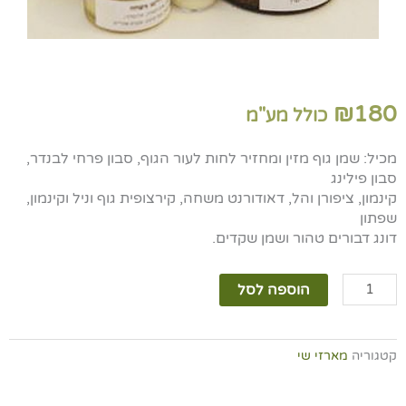
₪
180
כולל מע"מ
מכיל: שמן גוף מזין ומחזיר לחות לעור הגוף, סבון פרחי לבנדר,
סבון פילינג
קינמון, ציפורן והל, דאודורנט משחה, קירצופית גוף וניל וקינמון,
שפתון
דונג דבורים טהור ושמן שקדים.
כמות
הוספה לסל
של
מארז
שי
קטגוריה
מארזי שי
מפנק