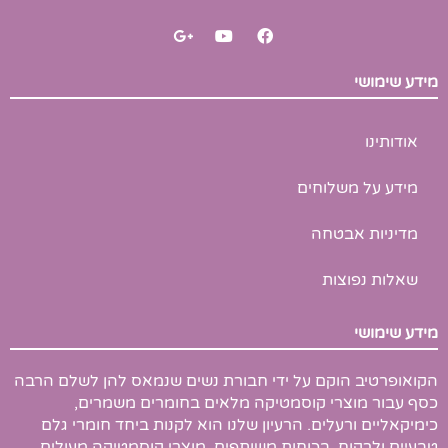
G
Y
F
o
o
a
o
u
c
g
t
e
מידע שימושי
l
u
b
e
b
o
-
e
o
p
k
אודותינו
l
u
s
מידע על משלוחים
-
g
מדיניות אבטחה
שאלות נפוצות
מידע שימושי
הקואופרטיב הוקם על ידי חבורת נשים שנמאס להן לשלם הרבה
כסף עבור מוצרי קוסמטיקה מלאים בחומרים משמרים,
כימיקאליים ורעלים. הרעיון שלנו הוא לקנות ביחד חומרי גלם
טבעיים ולרקוח, בכוחות משותפים, מוצרי קוסמטיקה מעולים,