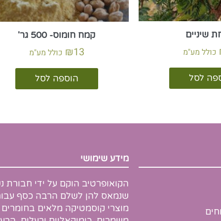
 שיניים
קמח חומוס- 500 גר'
₪
13
כולל מע"מ
כולל מע"מ
פה לסל
הוספה לסל
מידע שימושי
הקואופרטיב הוקם על ידי חבורת נ
שנמאס להן לשלם הרבה כסף עבור
מוצרי קוסמטיקה מלאים בחומרים
חים
משמרים, כימיקאליים ורעלים. הרעיו