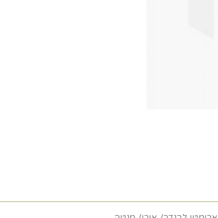
רומטי לבנדר/ אורן/ מנטה