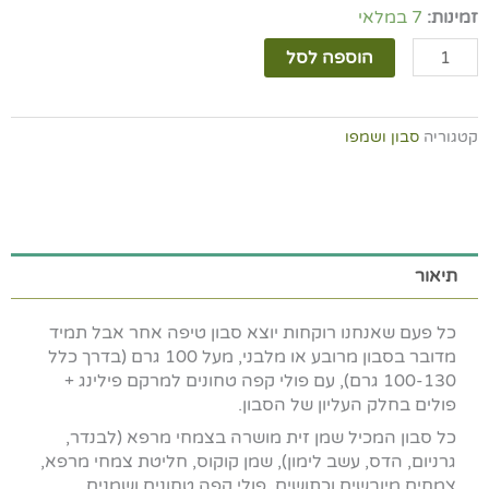
כמות
זמינות:
7 במלאי
של
הוספה לסל
סבון
פילינג
פולי
קפה
קטגוריה
סבון ושמפו
תיאור
כל פעם שאנחנו רוקחות יוצא סבון טיפה אחר אבל תמיד
מדובר בסבון מרובע או מלבני, מעל 100 גרם (בדרך כלל
100-130 גרם), עם פולי קפה טחונים למרקם פילינג +
פולים בחלק העליון של הסבון.
כל סבון המכיל שמן זית מושרה בצמחי מרפא (לבנדר,
גרניום, הדס, עשב לימון), שמן קוקוס, חליטת צמחי מרפא,
צמחים מיובשים וכתושים, פולי קפה טחונים ושמנים