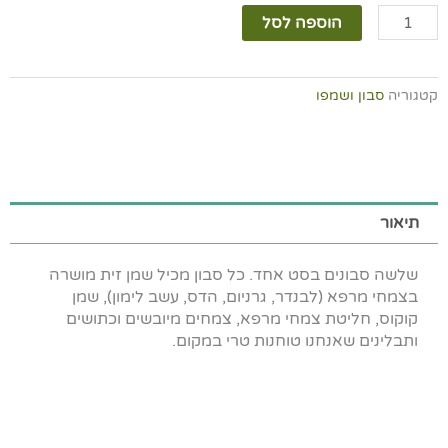
כמות
הוספה לסל
של
סט
3
קטגוריה
סבון ושמפו
סבוני
חלוקי
נחל
תיאור
שלשה סבונים בסט אחד. כל סבון מכיל שמן זית מושרה
בצמחי מרפא (לבנדר, גרניום, הדס, עשב לימון), שמן
קוקוס, חליטת צמחי מרפא, צמחים מיובשים וכתושים
ותבלינים שאנחנו טוחנות טרי במקום.