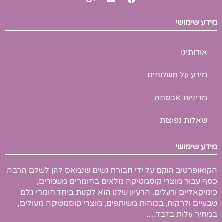
o
o
a
o
u
c
g
t
e
מידע שימושי
l
u
b
e
b
o
-
e
o
p
k
אודותינו
l
u
s
מידע על משלוחים
-
g
מדיניות אבטחה
שאלות נפוצות
מידע שימושי
הקואופרטיב הוקם על ידי חבורת נשים שנמאס להן לשלם הרבה
כסף עבור מוצרי קוסמטיקה מלאים בחומרים משמרים,
כימיקאליים ורעלים. הרעיון שלנו הוא לקנות ביחד חומרי גלם
טבעיים ולרקוח, בכוחות משותפים, מוצרי קוסמטיקה מעולים,
במחיר עלות בלבד….