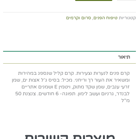
קרם
פנים
קטגוריות
טיפוח הפנים
,
סרום וקרמים
לעור
צעיר-
לבנדר,
גרניום
ועשב
לימון
תיאור
קרם פנים לנערות וצעירות. קרם קליל שנספג במהירות
ומשאיר את העור רך וריחני. מכיל: בסיס ג'ל אצות ים, שמן
זרעי ענבים, שמן שקד מתוק, ויטמין E ושמנים אתריים
לבנדר, גרניום ועשב לימון. תפוגה- 6 חודשים. צנצנת 50
מ"ל